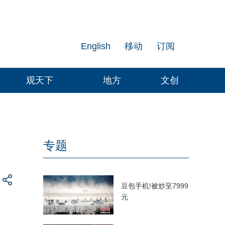
English
移动
订阅
观天下
地方
文创
专题
豆包手机!被炒至7999
元