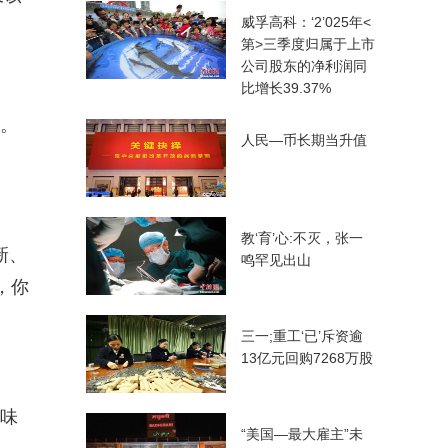
威孚高科：‘2’025年<
第>三季度归属于上市
公司股东的净利润同
比增长39.37%
器。
人民—币长期当升值
教‘育’心:不灭，张一
新、
鸣罕见出山
，你
三一;重工‘已’斥资逾
13亿元回购7268万股
意味
“美国—最大雇主”未