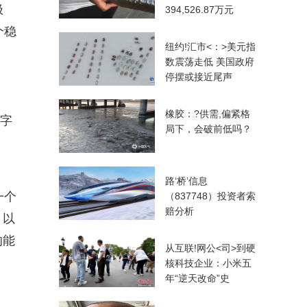
极
394,526.87万元
个稳
纽约!汇市<：>美元指
数震荡走低 美国政府
停摆或接近尾声
橡胶：?供需,偏紧格
数字
局下，会破前低吗？
路‘桥’信息
一个
（837748）投资者索
赔分析
、以
的能
从互联!网公<司>到硬
核科技企业：小米五
年“逆天改命”史