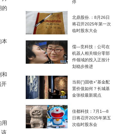
停
期的
北鼎股份.：8月26日
将召开2025年第一次
临时股东大会
的本
儒—竞科技：公司在
机器人相关细分零部
件领域的投入正按计
划稳步推进
则和
当前{“}固收+”基金配
揭开
置价值如何？长城基
金张棪最新观点
佳都科技：7月1—8
日将召开2025年第五
的用
次临时股东会
又该