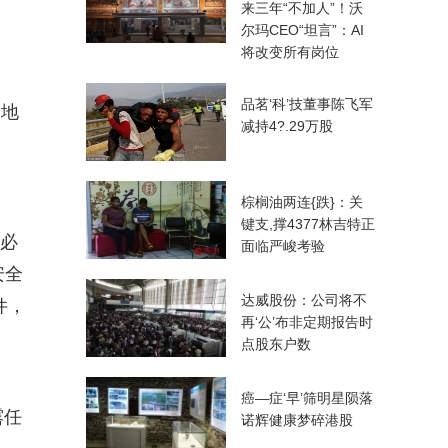
来三年“不加人”！沃
尔玛CEO“坦言”：AI
将改变所有岗位
品茗‘科’技董事陈飞军
n地
减持4?.29万股
棕榈油两连{跌}：关
键支,撑4377林吉特正
务必
面临严峻考验
安全
达威股份：公司将不
件，
再‘公’布非定期报告时
点股东户数
癌—症‘早’筛明星陨落
露任
诺辉健康梦碎港股