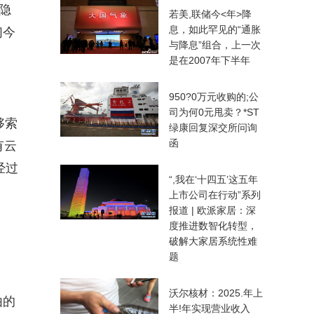
隐
若美,联储今<年>降
息，如此罕见的“通胀
们今
与降息”组合，上一次
是在2007年下半年
950?0万元收购的;公
司为何0元甩卖？*ST
够索
绿康回复深交所问询
函
有云
经过
“,我在‘十四五’这五年
上市公司在行动”系列
报道 | 欧派家居：深
度推进数智化转型，
破解大家居系统性难
题
沃尔核材：2025.年上
由的
半!年实现营业收入