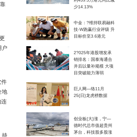
利459.3万港元同比减
可靠
少14.13%
中金：?维持联易融科
技-W跑赢行业评级 升
目标价至3.6港元
更
用户
2?025年港股增发承
销排名：国泰海通合
并后以量补规模 大项
目突破能力薄弱
软件
巨人网—络11月
全地
25{日}龙虎榜数据
的连
创业板{大}涨，宁—
德时代总市值超贵州
茅台，科技股多股涨
。持