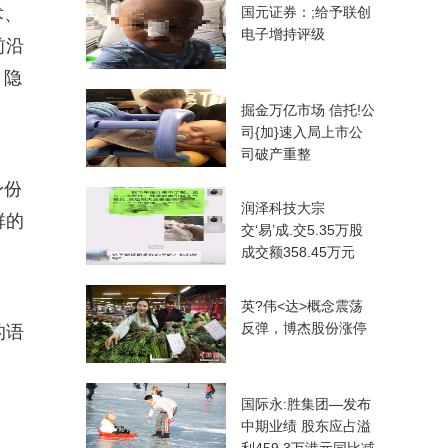
术、
国元证券：;给予联创
电子增持评级
前沿
，隐
掘金万亿市场 信托!公
司{加}速入局上市公
司破产重整
身份
润泽科技大宗
群的
交‘易’成.交5.35万股
成交额358.45万元
英?伟<达>概念震荡
反弹，博杰股份涨停
的语
国际永:胜集团—发布
中期业绩 股东应占溢